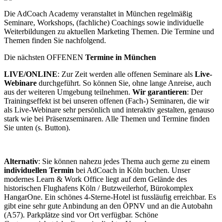
Die AdCoach Academy veranstaltet in München regelmäßig
Seminare, Workshops, (fachliche) Coachings sowie individuelle
Weiterbildungen zu aktuellen Marketing Themen. Die Termine und
Themen finden Sie nachfolgend.
Die nächsten OFFENEN
Termine in München
LIVE/ONLINE
: Zur Zeit werden alle offenen Seminare als
Live-
Webinare
durchgeführt. So können Sie, ohne lange Anreise, auch
aus der weiteren Umgebung teilnehmen.
Wir garantieren
: Der
Trainingseffekt ist bei unseren offenen (Fach-) Seminaren, die wir
als Live-Webinare sehr persönlich und interaktiv gestalten, genauso
stark wie bei Präsenzseminaren. Alle Themen und Termine finden
Sie unten (s. Button).
Alternativ
: Sie können nahezu jedes Thema auch gerne zu einem
individuellen Termin
bei AdCoach in Köln buchen. Unser
modernes Learn & Work Office liegt auf dem Gelände des
historischen Flughafens Köln / Butzweilerhof, Bürokomplex
HangarOne. Ein schönes 4-Sterne-Hotel ist fussläufig erreichbar. Es
gibt eine sehr gute Anbindung an den ÖPNV und an die Autobahn
(A57). Parkplätze sind vor Ort verfügbar. Schöne